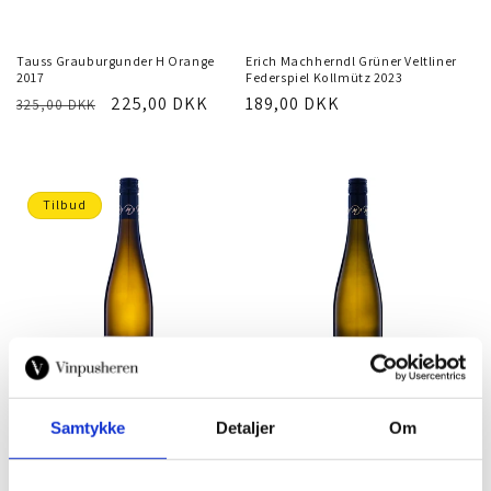
LÆG I INDKØBSKURV
LÆG I INDKØBSKURV
Tauss Grauburgunder H Orange
Erich Machherndl Grüner Veltliner
2017
Federspiel Kollmütz 2023
Normalpris
Tilbudspris
225,00 DKK
Normalpris
189,00 DKK
325,00 DKK
Tilbud
Samtykke
Detaljer
Om
LÆG I INDKØBSKURV
LÆG I INDKØBSKURV
Erich Machherndl Grüner Veltliner
Erich Machherndl Riesling
Federspiel Ried Kollmutz 2019
Federspiel Mitz & Mütz 2024