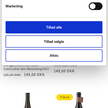
Marketing
Tilbud
Udsolgt
Tillad alle
Tillad valgte
Afvis
LÆG I INDKØBSKURV
UDSOLGT
Weingärtnerei Peter Uhler
Netzl Rubin 2016
Gemischter Satz Reisenberg 2022
Normalpris
149,00 DKK
Normalpris
Tilbudspris
149,00 DKK
229,00 DKK
Tilbud