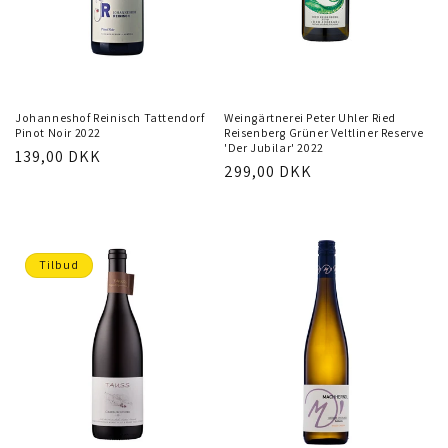
LÆG I INDKØBSKURV
LÆG I INDKØBSKURV
Johanneshof Reinisch Tattendorf
Weingärtnerei Peter Uhler Ried
Pinot Noir 2022
Reisenberg Grüner Veltliner Reserve
'Der Jubilar' 2022
Normalpris
139,00 DKK
Normalpris
299,00 DKK
Tilbud