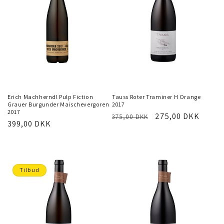
LÆG I INDKØBSKURV
LÆG I INDKØBSKURV
Erich Machherndl Pulp Fiction
Tauss Roter Traminer H Orange
Grauer Burgunder Maischevergoren
2017
2017
Normalpris
Tilbudspris
275,00 DKK
375,00 DKK
Normalpris
399,00 DKK
Tilbud