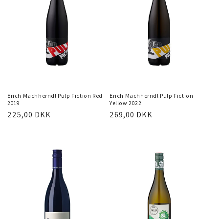
LÆG I INDKØBSKURV
LÆG I INDKØBSKURV
Erich Machherndl Pulp Fiction Red
Erich Machherndl Pulp Fiction
2019
Yellow 2022
Normalpris
225,00 DKK
Normalpris
269,00 DKK