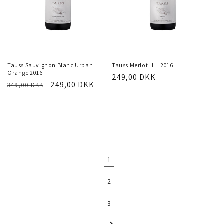
LÆG I INDKØBSKURV
LÆG I INDKØBSKURV
Tauss Sauvignon Blanc Urban
Tauss Merlot "H" 2016
Orange 2016
Normalpris
249,00 DKK
Normalpris
Tilbudspris
249,00 DKK
349,00 DKK
1
2
3