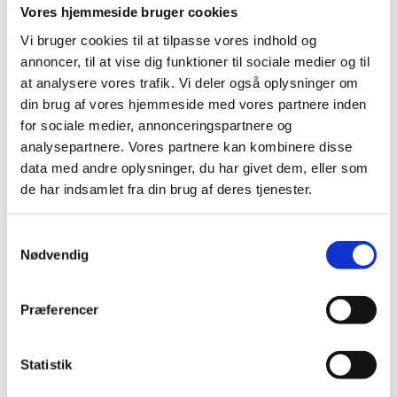
Vores hjemmeside bruger cookies
Normalpris
Tilbudspris
149,00 DKK
Normalpris
199,00 DKK
225,00 DKK
Vi bruger cookies til at tilpasse vores indhold og
annoncer, til at vise dig funktioner til sociale medier og til
at analysere vores trafik. Vi deler også oplysninger om
din brug af vores hjemmeside med vores partnere inden
for sociale medier, annonceringspartnere og
analysepartnere. Vores partnere kan kombinere disse
data med andre oplysninger, du har givet dem, eller som
de har indsamlet fra din brug af deres tjenester.
Samtykkevalg
Nødvendig
LÆG I INDKØBSKURV
LÆG I INDKØBSKURV
Præferencer
Weingärtnerei Peter Uhler Grüner
Weingärtnerei Peter Uhler
Veltliner Langteufel 2023
Burgunder Cuvee Ried Ring 2020
Normalpris
199,00 DKK
Normalpris
229,00 DKK
Statistik